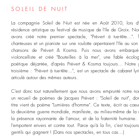
S O L E I L D E N U I T
La compagnie Soleil de Nuit est née en Août 2010, lors d
résidence artistique au festival de musique de l'île de Groix. No
avons créé notre premier spectacle, "Prévert à tue-tête...". T
chanteuses et un pianiste sur une roulotte arpentaient l'île au son
chansons de Prévert & Kosma. Puis nous avons embarqu
violoncelliste et créé "Bouteilles à la mer", une fable écolog
poétique déjantée, d'après Prévert & Kosma toujours... Notre p
troisième : "Prévert à tue-tête...", est un spectacle de cabaret lyr
articulé autour des mêmes auteurs.
C’est donc tout naturellement que nous avons emprunté notre n
un recueil de poèmes de Jacques Prévert : "Soleil de nuit", don
titre vient du poème "Lumières d'homme". Ce texte, écrit au cœu
la deuxième guerre mondiale, manifeste, au milieu-même de la n
la présence rayonnante de l’amour, et de la fraternité humaine.
l’emportent envers et contre tout. Parce qu'à la fin, c'est toujours
gentils qui gagnent ! (Dans nos spectacles, en tous cas...)