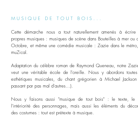
M U S I Q U E D E T O U T B O I S . . .
Cette démarche nous a tout naturellement amenés à écrire
propres musiques : musiques de scène dans Bouteilles à mer ou 
Octobre, et même une comédie musicale : Zazie dans le métro
muZical.
Adaptation du célèbre roman de Raymond Queneau, notre Zazi
veut une véritable école de l'oreille. Nous y abordons toutes
esthétiques musicales, du chant grégorien à Michael Jackson
passant par pas mal d'autres...).
Nous y faisons aussi "musique de tout bois" : le texte, le 
l'intériorité des personnages, mais aussi les éléments du déco
des costumes : tout est prétexte à musique.