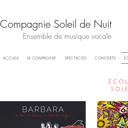
Compagnie Soleil de Nuit
Ensemble de musique vocale
ACCUEIL
LA COMPAGNIE
SPECTACLES
CONCERTS
É
É C O U
S O L 