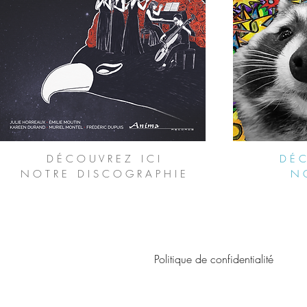
D É C O U V R E Z
I C I
D É 
N O T R E D I S C O G R A P H I E
N O
Politique de confidentialité